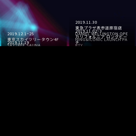
2019.11.30
東急プラザ表参道原宿店
2019.11.02~3
2019.12.1~25
DANIEL WELLINGTON OPE
カリフォルニア ロングビー
東京スカイツリータウン4F
NING&ICONIC LAUNCH PA
2019.11.19
チ
SKYTREE SAUNA
RTY
渋谷パルコ
ComplexCon LongBeach
2019.07.20
GUCCI ROOFTOP PARTY
2019
豊洲ぐるり公園
2019.09.21〜23
STAR ISLAND 2019
フィンランドヴィレッジ
2019.07.19
SAUNA FES JAPAN 2019
2019.10.04
Jing
2019.09.06
2019.09.12
CROSS DOCK HARUMI
GOLDEN MOMENTS
Cartier Ginza
Mercedes me
ZENITH HIGH FREQUENCY
2019.05.23
GINZA COCKTAIL NIGHT C
30 UNDER 30 Meet-up 20
TOKYO
リキッドルーム
artier Ginza Boutique 3rd
19
2019.05.01
2019.07.05
ART OF CHUN-RI CHUN-LI
Anniversary
アソビル4F (神奈川県横浜
葉山一色海岸海水浴場
FIGHT
2018.11.24
市)
SAIL HUS
2018.11.05
幕張メッセ
PuChu!
2018.05.26
渋谷ストリーム
DANCE NATION2018
お台場海浜公園
Bacardi Over The Border
STAR ISLAND 2018